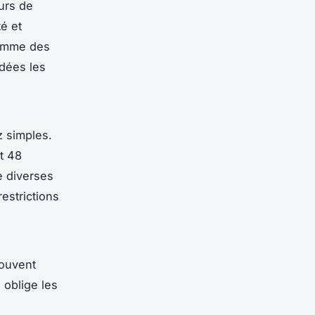
urs de
té et
comme des
dées les
z simples.
t 48
e diverses
estrictions
souvent
oblige les