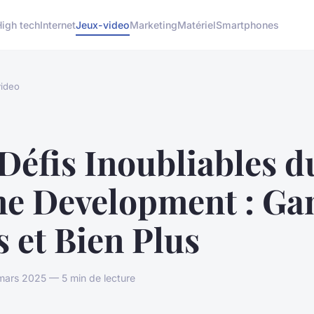
High tech
Internet
Jeux-video
Marketing
Matériel
Smartphones
ideo
Défis Inoubliables d
e Development : G
 et Bien Plus
mars 2025 — 5 min de lecture