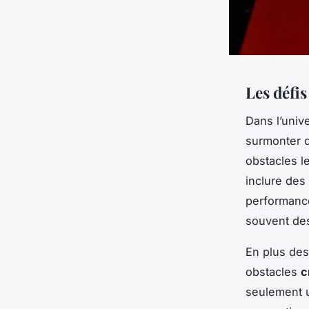
Les défi
Dans l’uni
surmonter di
obstacles l
inclure des
performance
souvent des
En plus des
obstacles
c
seulement un