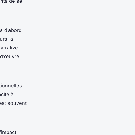
nts de se
a d’abord
urs, a
arrative.
-d’œuvre
ionnelles
cité à
est souvent
’impact