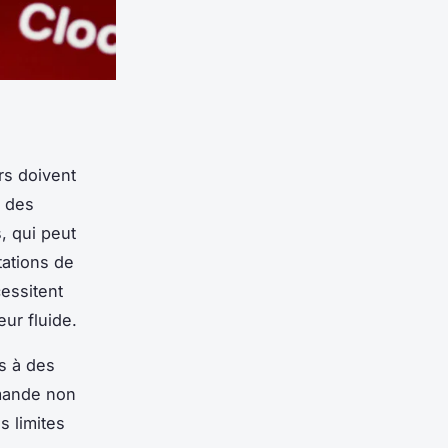
rs doivent
n des
, qui peut
tations de
essitent
ur fluide.
s à des
demande non
s limites