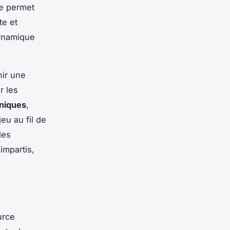
re permet
te et
dynamique
nir une
r les
niques
,
eu au fil de
des
impartis,
urce