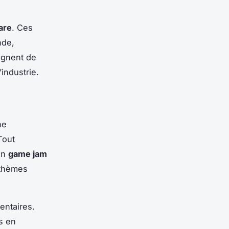
are
. Ces
nde,
ignent de
’industrie.
ne
Tout
 un
game jam
 thèmes
entaires.
s en