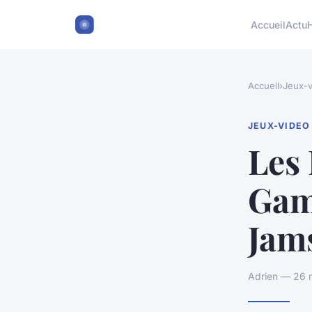
Accueil
Actu
Accueil
›
Jeux-v
JEUX-VIDEO
Les 
Gam
Jams
Adrien — 26 