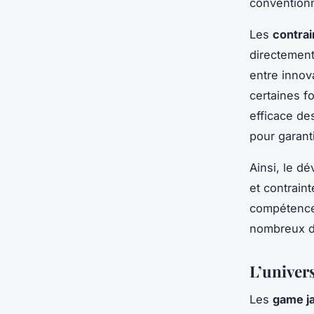
conventionne
Les
contra
directement
entre innova
certaines f
efficace de
pour garant
Ainsi, le dé
et contrain
compétence 
nombreux d
L’univer
Les
game j