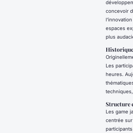
développem
concevoir d
l’innovati
espaces exp
plus audaci
Historique
Originellem
Les partici
heures. Auj
thématiques
techniques, 
Structure 
Les game ja
centrée sur
participant