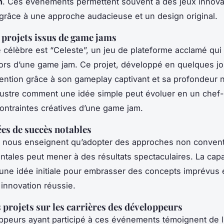
n
. Ces événements permettent souvent à des jeux innova
râce à une approche audacieuse et un design original.
 projets issus de game jams
célèbre est “Celeste”, un jeu de plateforme acclamé qui 
lors d’une game jam. Ce projet, développé en quelques jo
ttention grâce à son gameplay captivant et sa profondeur n
llustre comment une idée simple peut évoluer en un chef
ontraintes créatives d’une game jam.
ées de succès notables
 nous enseignent qu’adopter des approches non convent
ntales peut mener à des résultats spectaculaires. La capa
’une idée initiale pour embrasser des concepts imprévus 
 innovation réussie.
 projets sur les carrières des développeurs
peurs ayant participé à ces événements témoignent de l