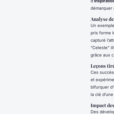
d’
inspiratio
démarquer g
Analyse de
Un exemple 
pris forme 
capturé l’a
“Celeste” i
grâce aux c
Leçons tir
Ces succès
et expérime
bifurquer d
la clé d’une
Impact des
Des dévelop