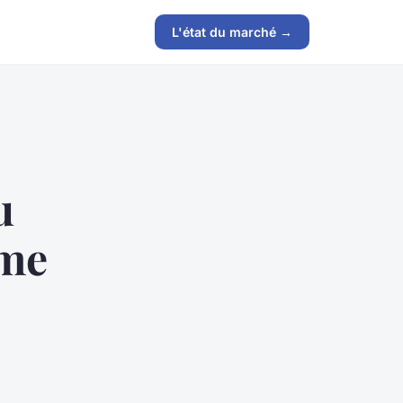
L'état du marché →
u
ame